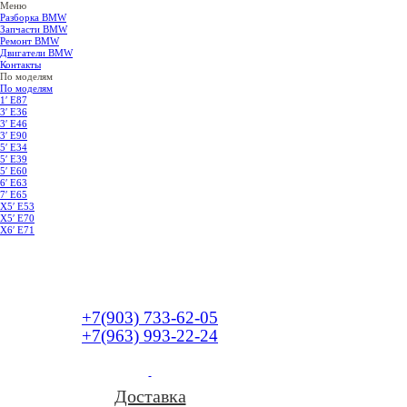
Меню
Разборка BMW
Запчасти BMW
Ремонт BMW
Двигатели BMW
Контакты
По моделям
По моделям
1′ E87
3′ E36
3′ E46
3′ E90
5′ E34
5′ E39
5′ E60
6′ E63
7′ E65
Х5′ E53
X5′ E70
X6′ E71
+7(903) 733-62-05
+7(963) 993-22-24
Доставка