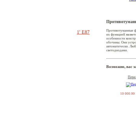
Противотуман
Противотуманные ф
1′ E87
их функцией являет
особенности констр
обочины. Они устро
автоматически. Лю
светодиодами.
3′ E36
Возможно, вас 
Пере
3′ E46
10 000.00
3′ E90