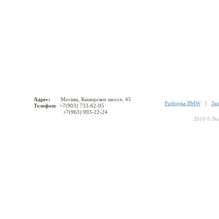
Адрес:
Москва, Каширское шоссе, 45
Разборка BMW
|
За
Телефон:
+7(903) 733-62-05
+7(963) 993-22-24
2010 © Вс