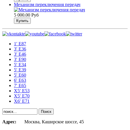
Механизм переключения передач
5 000.00 Руб
1′ E87
3′ E36
3′ E46
3′ E90
5′ E34
5′ E39
5′ E60
6′ E63
7′ E65
Х5′ E53
X5′ E70
X6′ E71
Адрес:
Москва, Каширское шоссе, 45