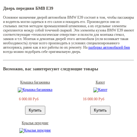
Дверь передняя БМВ Е39
Основное назначение дверей автомобиля BMW E39 состоит в том, чтобы пассажиры
и водитель могли садиться в его салон и покидать его. Производятся они из
стальных листов методом промышленной штамповки, а их отдельные элементы
скрепляются между собой точечной сваркой. Эти элементы кузова BMW E39 имеют
соответствующие «технологические отверстия» и полости для монтажа стекол,
замков и т.п. Монтаж и демонтаж дверей этого автомобиля (если возникает такая
необходимость) лучше всего производить в условиях специализированного
автосервиса, равно как и все работы по их ремонту. На
разборке автомобилей бмв
всегда можно подобрать себе оригинальную дверь.
Возможно, вас заинтересуют следующие товары
Крышка багажника
Капот
6 000.00 Руб
16 000.00 Руб
Крылья передние