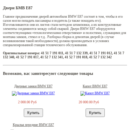
Двери БМВ Е87
Главное предназначение дверей автомобиля BMW E87 состоит в том, чтобы в его
салон могли попадать пассажиры и водитель (а также покидать его).
Изготавливаются они из листов стали методом штамповки, а их конструктивные
элементы соединяются между собой сваркой. Двери BMW E87 оборудуются
соответствующими «технологическими отверстиями» и полостями, служащими для
монтажа замков, стекол и т.д.. Разборка сборка и демонтаж дверей (в случае
возникновении такой необходимости) должна производиться в условиях
специализированной станции технического обслуживания.
Оригинальные номера: 41 51 7 191 011, 41 51 7 132 339, 41 51 7 191 012, 41 51 7
132 340, 41 52 7 191 017, 41 52 7 132 341, 41 52 7 191 018, 41 52 7 132 342
Возможно, вас заинтересуют следующие товары
Дверные замки BMW E87
Капот BMW E87
2 000.00 Руб
20 000.00 Руб
Крылья передние BMW E87