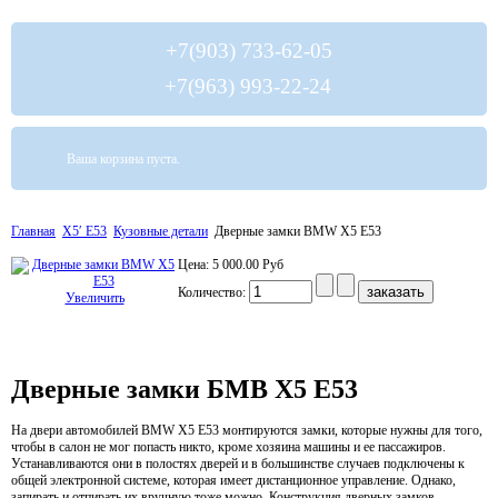
+7(903) 733-62-05
+7(963) 993-22-24
Ваша корзина пуста.
Главная
Х5′ E53
Кузовные детали
Дверные замки BMW X5 E53
Цена:
5 000.00 Руб
Количество:
Увеличить
Дверные замки БМВ Х5 Е53
На двери автомобилей BMW Х5 Е53 монтируются замки, которые нужны для того,
чтобы в салон не мог попасть никто, кроме хозяина машины и ее пассажиров.
Устанавливаются они в полостях дверей и в большинстве случаев подключены к
общей электронной системе, которая имеет дистанционное управление. Однако,
запирать и отпирать их вручную тоже можно. Конструкция дверных замков