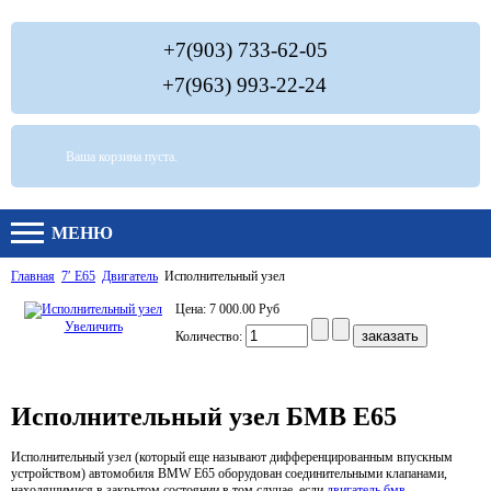
+7(903) 733-62-05
+7(963) 993-22-24
Ваша корзина пуста.
МЕНЮ
Главная
7′ E65
Двигатель
Исполнительный узел
Цена:
7 000.00 Руб
Увеличить
Количество:
Исполнительный узел БМВ Е65
Исполнительный узел (который еще называют дифференцированным впускным
устройством) автомобиля BMW E65 оборудован соединительными клапанами,
находящимися в закрытом состоянии в том случае, если
двигатель бмв