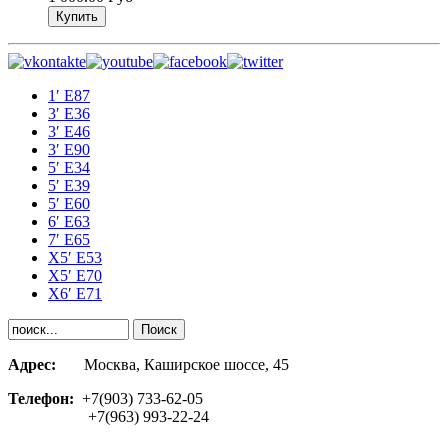
1′ E87
3′ E36
3′ E46
3′ E90
5′ E34
5′ E39
5′ E60
6′ E63
7′ E65
Х5′ E53
X5′ E70
X6′ E71
Адрес:
Москва, Каширское шоссе, 45
Телефон:
+7(903) 733-62-05
+7(963) 993-22-24