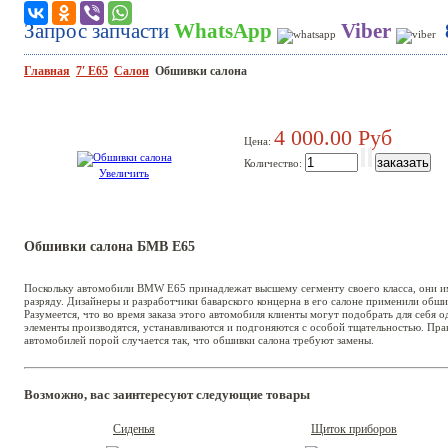
Запрос запчасти
WhatsApp
Viber
Главная
7′ E65
Салон
Обшивки салона
4 000.00 Руб
Цена:
Количество:
Увеличить
Обшивки салона БМВ Е65
Поскольку автомобили BMW E65 принадлежат высшему сегменту своего класса, они 
разряду. Дизайнеры и разработчики баварского концерна в его салоне применили обш
Разумеется, что во время заказа этого автомобиля клиенты могут подобрать для себя 
элементы производятся, устанавливаются и подгоняются с особой тщательностью. Прав
автомобилей порой случается так, что обшивки салона требуют замены.
Возможно, вас заинтересуют следующие товары
Сиденья
Щиток приборов