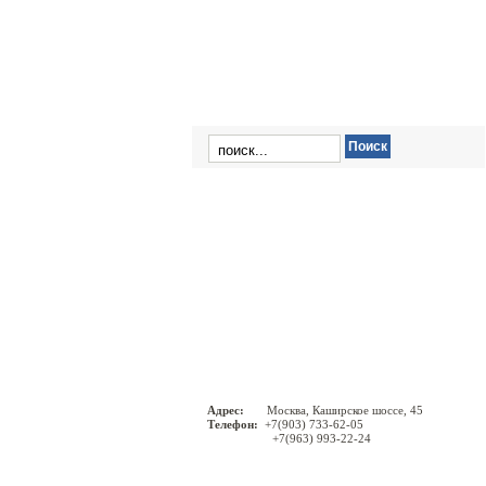
X6′ E71
Адрес:
Москва, Каширское шоссе, 45
Телефон:
+7(903) 733-62-05
+7(963) 993-22-24