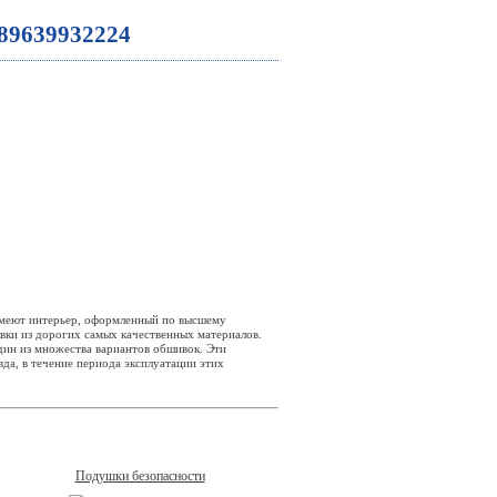
89639932224
имеют интерьер, оформленный по высшему
ивки из дорогих самых качественных материалов.
один из множества вариантов обшивок. Эти
да, в течение периода эксплуатации этих
Подушки безопасности