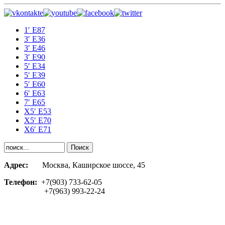
1′ E87
3′ E36
3′ E46
3′ E90
5′ E34
5′ E39
5′ E60
6′ E63
7′ E65
Х5′ E53
X5′ E70
X6′ E71
Адрес:
Москва, Каширское шоссе, 45
Телефон:
+7(903) 733-62-05
+7(963) 993-22-24