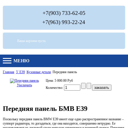
+7(903) 733-62-05
+7(963) 993-22-24
Ваша корзина пуста.
МЕНЮ
Главная
5′ E39
Кузовные детали
Передняя панель
Цена:
5 000.00 Руб
Увеличить
Количество:
Передняя панель БМВ Е39
Поскольку передняя панель BMW E39 имеет еще одно распространенное название –
суппорт радиатора, то догадаться, где она находится, совершенно нетрудно. Ее
изготавливают из листовой стали методом штамповки и точечной сварки. Передняя