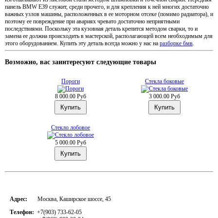
панель BMW E39 служит, среди прочего, и для крепления к ней многих достаточно
важных узлов машины, расположенных в ее моторном отсеке (помимо радиатора), и
поэтому ее повреждение при авариях чревато достаточно неприятными
последствиями. Поскольку эта кузовная деталь крепится методом сварки, то и
замена ее должна происходить в мастерской, располагающей всем необходимым для
этого оборудованием. Купить эту деталь всегда можно у нас на
разборке бмв
.
Возможно, вас заинтересуют следующие товары
Пороги
Стекла боковые
8 000.00 Руб
3 000.00 Руб
Стекло лобовое
5 000.00 Руб
Адрес:
Москва, Каширское шоссе, 45
Телефон:
+7(903) 733-62-05