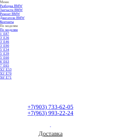
Меню
Разборка BMW
Запчасти BMW
Ремонт BMW
Двигатели BMW
Контакты
По моделям
По моделям
1′ E87
3′ E36
3′ E46
3′ E90
5′ E34
5′ E39
5′ E60
6′ E63
7′ E65
Х5′ E53
X5′ E70
X6′ E71
+7(903) 733-62-05
+7(963) 993-22-24
Доставка