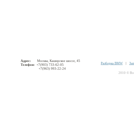
Адрес:
Москва, Каширское шоссе, 45
Разборка BMW
|
За
Телефон:
+7(903) 733-62-05
+7(963) 993-22-24
2010 © Вс