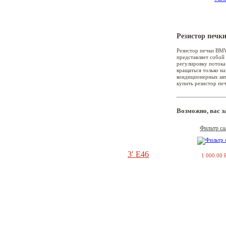
Резистор печк
Резистор печки BMW
1′ E87
представляет собой
регулировку потока
вращаться только н
кондиционерных авт
купить резистор печ
3′ E36
Возможно, вас 
Фильтр с
3′ E46
1 000.00 
3′ E90