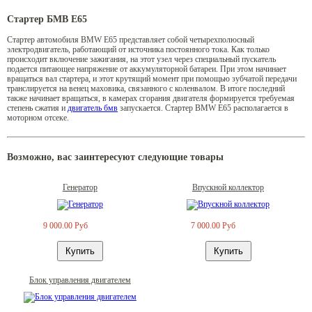
Стартер БМВ Е65
Стартер автомобиля BMW E65 представляет собой четырехполюсный
электродвигатель, работающий от источника постоянного тока. Как только
происходит включение зажигания, на этот узел через специальный пускатель
подается питающее напряжение от аккумуляторной батареи. При этом начинает
вращаться вал стартера, и этот крутящий момент при помощью зубчатой передачи
транслируется на венец маховика, связанного с коленвалом. В итоге последний
также начинает вращаться, в камерах сгорания двигателя формируется требуемая
степень сжатия и
двигатель бмв
запускается. Стартер BMW E65 располагается в
моторном отсеке.
Возможно, вас заинтересуют следующие товары
Генератор
Впускной коллектор
9 000.00 Руб
7 000.00 Руб
Блок управления двигателем