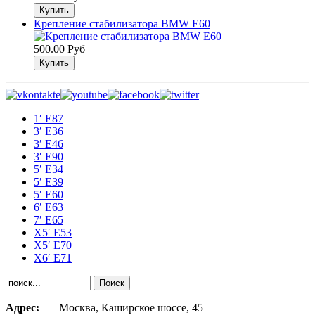
Крепление стабилизатора BMW E60
500.00 Руб
1′ E87
3′ E36
3′ E46
3′ E90
5′ E34
5′ E39
5′ E60
6′ E63
7′ E65
Х5′ E53
X5′ E70
X6′ E71
Адрес:
Москва, Каширское шоссе, 45