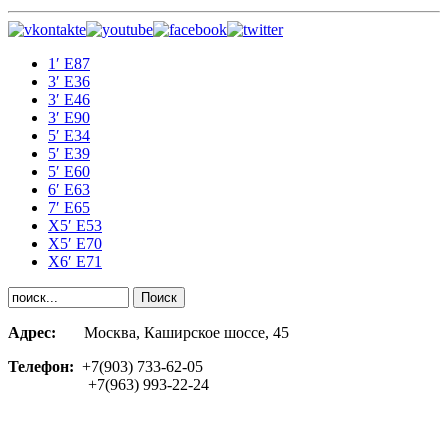
1′ E87
3′ E36
3′ E46
3′ E90
5′ E34
5′ E39
5′ E60
6′ E63
7′ E65
Х5′ E53
X5′ E70
X6′ E71
Адрес:
Москва, Каширское шоссе, 45
Телефон:
+7(903) 733-62-05
+7(963) 993-22-24