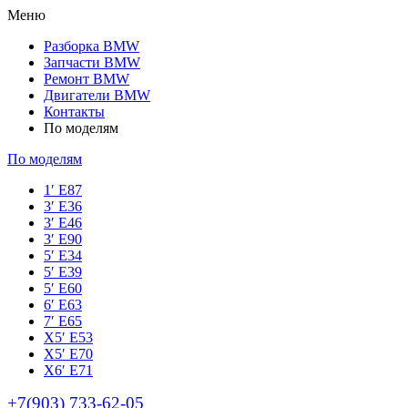
Меню
Разборка BMW
Запчасти BMW
Ремонт BMW
Двигатели BMW
Контакты
По моделям
По моделям
1′ E87
3′ E36
3′ E46
3′ E90
5′ E34
5′ E39
5′ E60
6′ E63
7′ E65
Х5′ E53
X5′ E70
X6′ E71
+7(903) 733-62-05