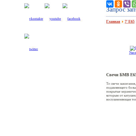
Запрос за
Главная
7′ E65
Увел
Свечи БМВ Е6
Те свечи зажигания
1′ E87
подавляющего больш
покрытые керамичес
которым от катушек
воспламеняющая топ
3′ E36