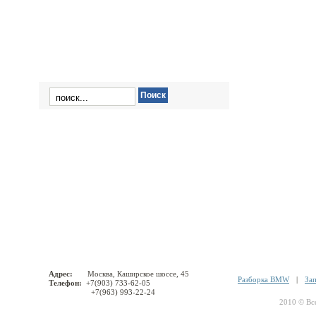
X6′ E71
Адрес:
Москва, Каширское шоссе, 45
Разборка BMW
|
За
Телефон:
+7(903) 733-62-05
+7(963) 993-22-24
2010 © Вс