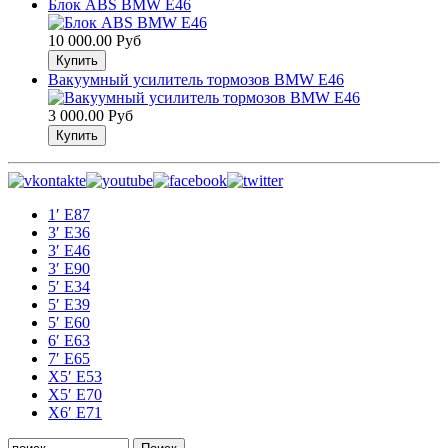
Блок ABS BMW E46
10 000.00 Руб
Вакуумный усилитель тормозов BMW E46
3 000.00 Руб
1′ E87
3′ E36
3′ E46
3′ E90
5′ E34
5′ E39
5′ E60
6′ E63
7′ E65
Х5′ E53
X5′ E70
X6′ E71