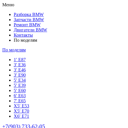
Меню
Разборка BMW
Запчасти BMW
Ремонт BMW
Двигатели BMW
Контакты
По моделям
По моделям
1′ E87
3′ E36
3′ E46
3′ E90
5′ E34
5′ E39
5′ E60
6′ E63
7′ E65
Х5′ E53
X5′ E70
X6′ E71
+7(903) 733-62-05