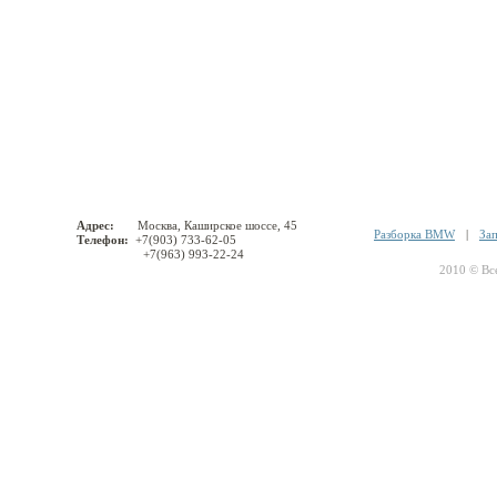
Адрес:
Москва, Каширское шоссе, 45
Разборка BMW
|
За
Телефон:
+7(903) 733-62-05
+7(963) 993-22-24
2010 © Вс