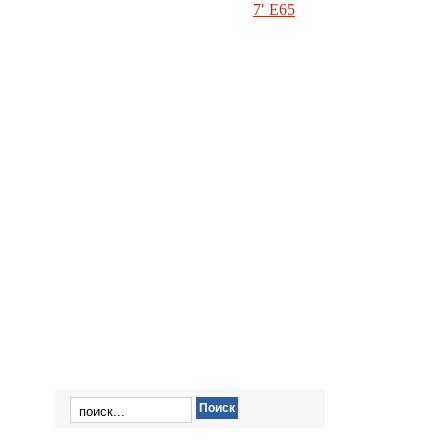
7′ E65
Х5′ E53
X5′ E70
X6′ E71