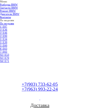
Меню
Разборка BMW
Запчасти BMW
Ремонт BMW
Двигатели BMW
Контакты
По моделям
По моделям
1′ E87
3′ E36
3′ E46
3′ E90
5′ E34
5′ E39
5′ E60
6′ E63
7′ E65
Х5′ E53
X5′ E70
X6′ E71
+7(903) 733-62-05
+7(963) 993-22-24
Доставка