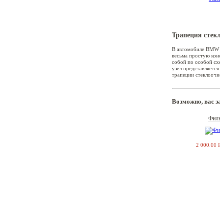
Трапеция стек
В автомобиле BMW E
1′ E87
весьма простую кон
собой по особой сх
узел представляетс
трапеции стеклоочис
3′ E36
Возможно, вас 
Филь
2 000.00 
3′ E46
3′ E90