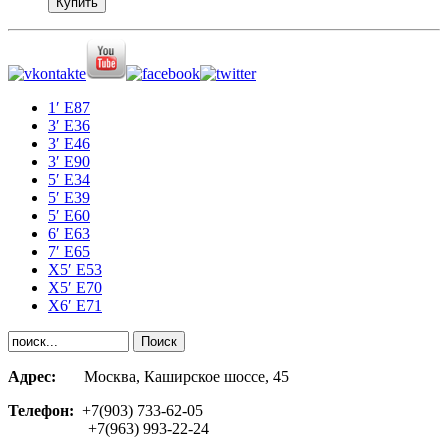
1′ E87
3′ E36
3′ E46
3′ E90
5′ E34
5′ E39
5′ E60
6′ E63
7′ E65
Х5′ E53
X5′ E70
X6′ E71
Адрес:
Москва, Каширское шоссе, 45
Телефон:
+7(903) 733-62-05
+7(963) 993-22-24