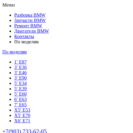
Меню
Разборка BMW
Запчасти BMW
Ремонт BMW
Двигатели BMW
Контакты
По моделям
По моделям
1′ E87
3′ E36
3′ E46
3′ E90
5′ E34
5′ E39
5′ E60
6′ E63
7′ E65
Х5′ E53
X5′ E70
X6′ E71
+7(903) 733-62-05