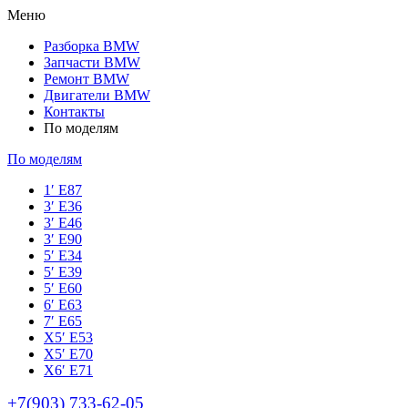
Меню
Разборка BMW
Запчасти BMW
Ремонт BMW
Двигатели BMW
Контакты
По моделям
По моделям
1′ E87
3′ E36
3′ E46
3′ E90
5′ E34
5′ E39
5′ E60
6′ E63
7′ E65
Х5′ E53
X5′ E70
X6′ E71
+7(903) 733-62-05