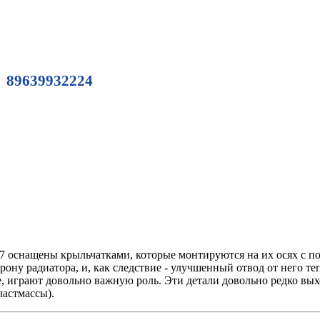
89639932224
7 оснащены крыльчатками, которые монтируются на их осях с п
ону радиатора, и, как следствие - улучшенный отвод от него т
е, играют довольно важную роль. Эти детали довольно редко вых
ластмассы).