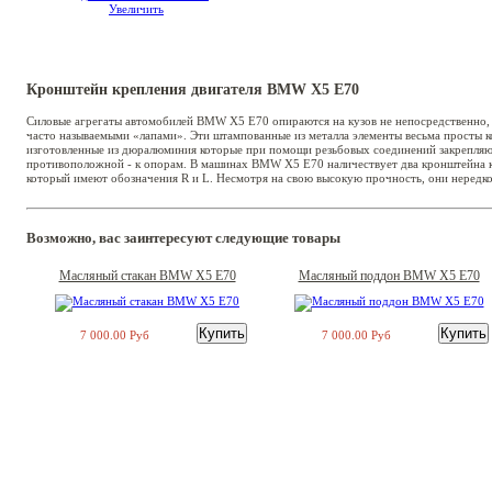
Увеличить
Кронштейн крепления двигателя BMW Х5 Е70
Силовые агрегаты автомобилей BMW Х5 Е70 опираются на кузов не непосредственно,
часто называемыми «лапами». Эти штампованные из металла элементы весьма просты к
изготовленные из дюралюминия которые при помощи резьбовых соединений закрепляютс
противоположной - к опорам. В машинах BMW Х5 Е70 наличествует два кронштейна кр
который имеют обозначения R и L. Несмотря на свою высокую прочность, они нередко
Возможно, вас заинтересуют следующие товары
Масляный стакан BMW X5 E70
Масляный поддон BMW X5 E70
7 000.00 Руб
7 000.00 Руб