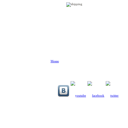
Меню
Разборка BMW
Зап