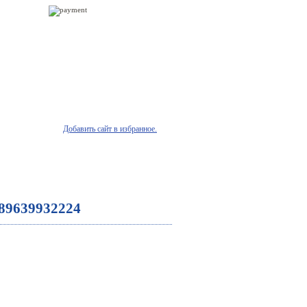
Добавить сайт в избранное.
онтакты
89639932224