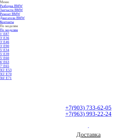
Меню
Разборка BMW
Запчасти BMW
Ремонт BMW
Двигатели BMW
Контакты
По моделям
По моделям
1′ E87
3′ E36
3′ E46
3′ E90
5′ E34
5′ E39
5′ E60
6′ E63
7′ E65
Х5′ E53
X5′ E70
X6′ E71
+7(903) 733-62-05
+7(963) 993-22-24
Доставка