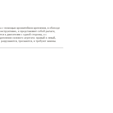
 а с помощью кронштейнов крепления, в обиходе
онструктивно, и представляют собой рычаги,
я к двигателям с одной стороны, а с
епления силового агрегата: правый и левый,
 разрушаются, трескаются, и требуют замены.