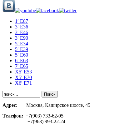
1′ E87
3′ E36
3′ E46
3′ E90
5′ E34
5′ E39
5′ E60
6′ E63
7′ E65
Х5′ E53
X5′ E70
X6′ E71
Адрес:
Москва, Каширское шоссе, 45
Телефон:
+7(903) 733-62-05
+7(963) 993-22-24