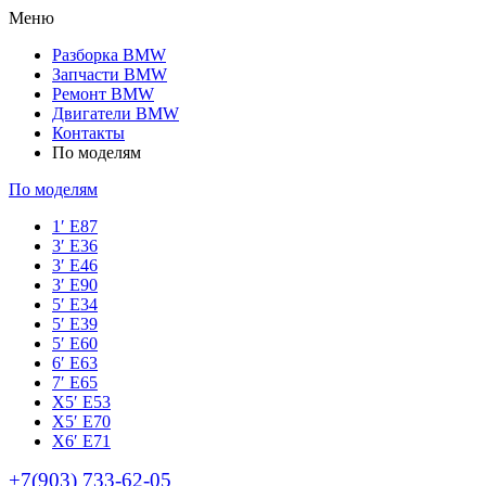
Меню
Разборка BMW
Запчасти BMW
Ремонт BMW
Двигатели BMW
Контакты
По моделям
По моделям
1′ E87
3′ E36
3′ E46
3′ E90
5′ E34
5′ E39
5′ E60
6′ E63
7′ E65
Х5′ E53
X5′ E70
X6′ E71
+7(903) 733-62-05