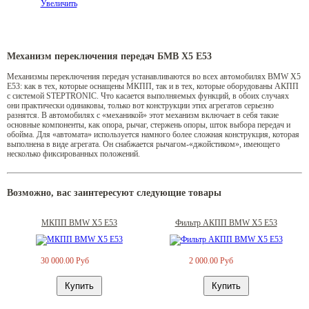
Увеличить
Механизм переключения передач БМВ Х5 Е53
Механизмы переключения передач устанавливаются во всех автомобилях BMW Х5
Е53: как в тех, которые оснащены МКПП, так и в тех, которые оборудованы АКПП
с системой STEPTRONIC. Что касается выполняемых функций, в обоих случаях
они практически одинаковы, только вот конструкции этих агрегатов серьезно
разнятся. В автомобилях с «механикой» этот механизм включает в себя такие
основные компоненты, как опора, рычаг, стержень опоры, шток выбора передач и
обойма. Для «автомата» используется намного более сложная конструкция, которая
выполнена в виде агрегата. Он снабжается рычагом-«джойстиком», имеющего
несколько фиксированных положений.
Возможно, вас заинтересуют следующие товары
МКПП BMW X5 E53
Фильтр АКПП BMW X5 E53
30 000.00 Руб
2 000.00 Руб