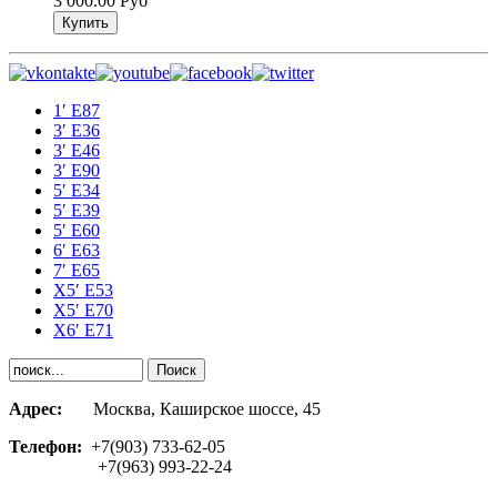
3 000.00 Руб
1′ E87
3′ E36
3′ E46
3′ E90
5′ E34
5′ E39
5′ E60
6′ E63
7′ E65
Х5′ E53
X5′ E70
X6′ E71
Адрес:
Москва, Каширское шоссе, 45
Телефон:
+7(903) 733-62-05
+7(963) 993-22-24