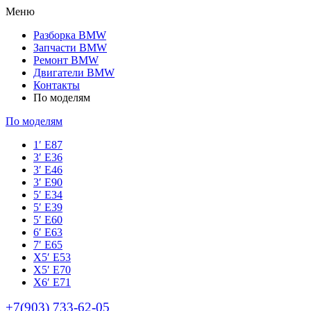
Меню
Разборка BMW
Запчасти BMW
Ремонт BMW
Двигатели BMW
Контакты
По моделям
По моделям
1′ E87
3′ E36
3′ E46
3′ E90
5′ E34
5′ E39
5′ E60
6′ E63
7′ E65
Х5′ E53
X5′ E70
X6′ E71
+7(903) 733-62-05