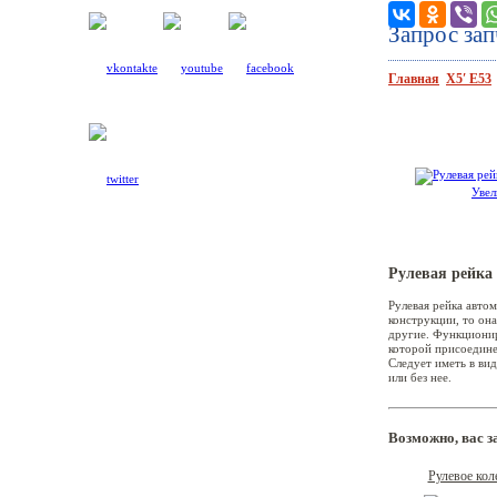
Запрос за
Главная
Х5′ E53
Увел
Рулевая рейка
Рулевая рейка авто
1′ E87
конструкции, то она
другие. Функционир
которой присоединен
Следует иметь в в
или без нее.
3′ E36
Возможно, вас 
Рулевое ко