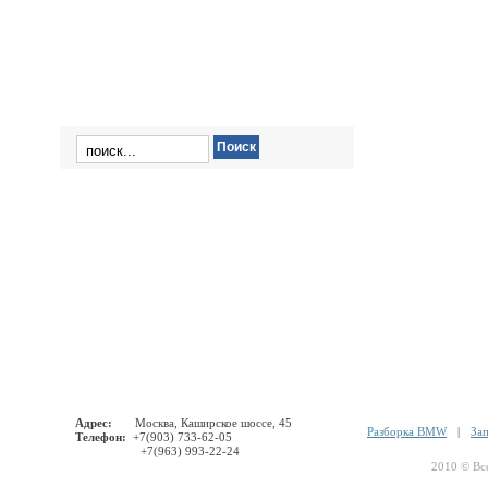
X6′ E71
Адрес:
Москва, Каширское шоссе, 45
Разборка BMW
|
За
Телефон:
+7(903) 733-62-05
+7(963) 993-22-24
2010 © Вс