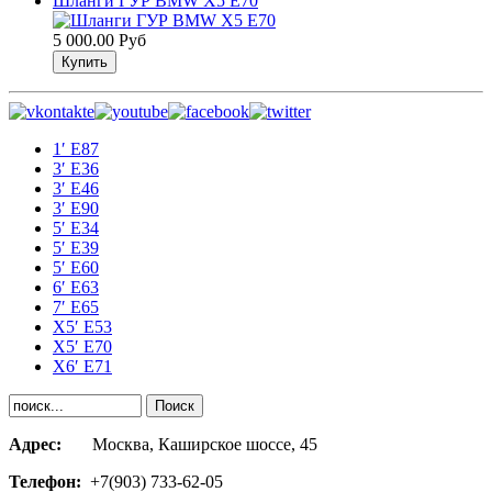
Шланги ГУР BMW Х5 Е70
5 000.00 Руб
1′ E87
3′ E36
3′ E46
3′ E90
5′ E34
5′ E39
5′ E60
6′ E63
7′ E65
Х5′ E53
X5′ E70
X6′ E71
Адрес:
Москва, Каширское шоссе, 45
Телефон:
+7(903) 733-62-05