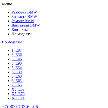
Меню
Разборка BMW
Запчасти BMW
Ремонт BMW
Двигатели BMW
Контакты
По моделям
По моделям
1′ E87
3′ E36
3′ E46
3′ E90
5′ E34
5′ E39
5′ E60
6′ E63
7′ E65
Х5′ E53
X5′ E70
X6′ E71
+7(903) 733-62-05