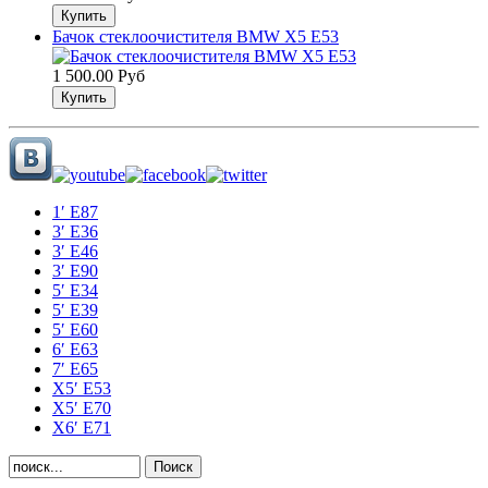
Бачок стеклоочистителя BMW X5 E53
1 500.00 Руб
1′ E87
3′ E36
3′ E46
3′ E90
5′ E34
5′ E39
5′ E60
6′ E63
7′ E65
Х5′ E53
X5′ E70
X6′ E71