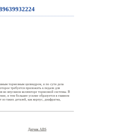
89639932224
авным тормозным цилиндром, и по сути дела
которое требуется приложить к педали для
ия во впускном коллекторе тормозной системы. В
ение, и тем большее усилие образуется в главном
з таких деталей, как корпус, диафрагма,
Датчик АBS