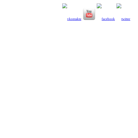
1′ E87
3′ E36
3′ E46