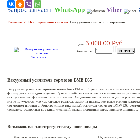
Запрос запчасти
WhatsApp
Viber
Главная
7′ E65
Тормозная система
Вакуумный усилитель тормозов
3 000.00 Руб
Цена:
Количество:
Увеличить
Вакуумный усилитель тормозов БМВ Е65
Вакуумный усилитель тормозов автомобиля BMW E65 работает в тесном контакте с гл
формирует с ним единое целое. Суть его действия заключается в уменьшении усилия, 
осуществления эффективного торможения. Это достигается за счет создания разрежен
итоге получается, что чем сильнее водитель давит на педаль, тем выше степень разреж
тормозном цилиндре. Конструктивно вакуумный усилитель тормозов BMW E65 состоит и
толкатель, возвратная пружина, следящий клапан, поршень и шток главного цилиндра.
Возможно, вас заинтересуют следующие товары
Датчики износа тормозных колодок
Педальный узел