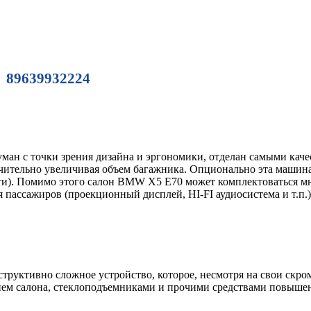
89639932224
ан с точки зрения дизайна и эргономики, отделан самыми кач
ачительно увеличивая объем багажника. Опционально эта машина 
ти). Помимо этого салон BMW X5 Е70 может комплектоваться 
я пассажиров (проекционный дисплей, HI-FI аудиосистема и т.п.)
труктивно сложное устройство, которое, несмотря на свои скро
ием салона, стеклоподъемниками и прочими средствами повыш