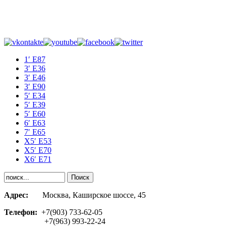
1′ E87
3′ E36
3′ E46
3′ E90
5′ E34
5′ E39
5′ E60
6′ E63
7′ E65
Х5′ E53
X5′ E70
X6′ E71
Адрес:
Москва, Каширское шоссе, 45
Телефон:
+7(903) 733-62-05
+7(963) 993-22-24