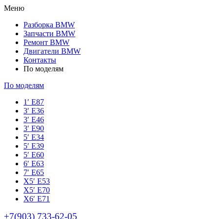
Меню
Разборка BMW
Запчасти BMW
Ремонт BMW
Двигатели BMW
Контакты
По моделям
По моделям
1′ E87
3′ E36
3′ E46
3′ E90
5′ E34
5′ E39
5′ E60
6′ E63
7′ E65
Х5′ E53
X5′ E70
X6′ E71
+7(903) 733-62-05