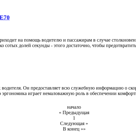
 E70
 приходит на помощь водителю и пассажирам в случае столкнов
ко сотых долей секунды - этого достаточно, чтобы предотвратит
водителя. Он предоставляет всю служебную информацию о скоро
его эргономика играет немаловажную роль в обеспечении комфор
начало
« Предыдущая
1
Следующая »
В конец »»